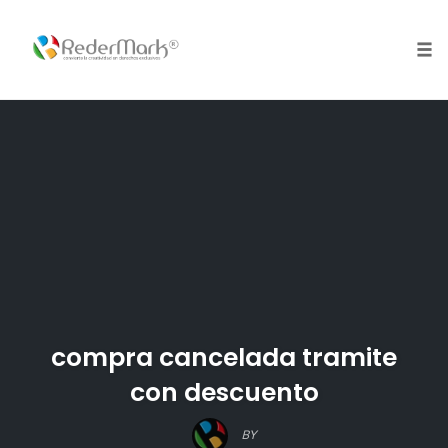
Skip
to
content
Tog
nav
compra cancelada tramite
con descuento
BY