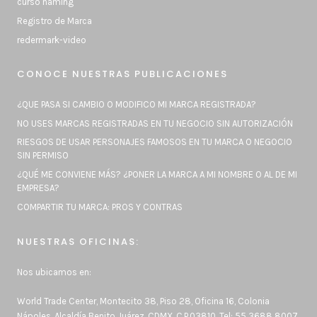
curso naming
Registro de Marca
redermark-video
CONOCE NUESTRAS PUBLICACIONES
¿QUE PASA SI CAMBIO O MODIFICO MI MARCA REGISTRADA?
NO USES MARCAS REGISTRADAS EN TU NEGOCIO SIN AUTORIZACIÓN
RIESGOS DE USAR PERSONAJES FAMOSOS EN TU MARCA O NEGOCIO
SIN PERMISO
¿QUÉ ME CONVIENE MÁS? ¿PONER LA MARCA A MI NOMBRE O AL DE MI
EMPRESA?
COMPARTIR TU MARCA: PROS Y CONTRAS
NUESTRAS OFICINAS:
Nos ubicamos en:
World Trade Center, Montecito 38, Piso 28, Oficina 16, Colonia
Nápoles, Alcaldía Benito Juárez, CDMX. C.P.03810. Tel:
55 3688 8007