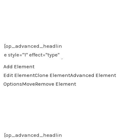
¿Porqué conviene la asesoría de
expertos en marcas?
Add Element
Edit Element
Clone Element
Advanced Element
Options
Move
Remove Element
¿Porque te convienen nuestros
servicios?