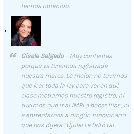
hemos obtenido.
Gisela Salgado
–
Muy contentas
porque ya tenemos registrada
nuestra marca. Lo mejor: no tuvimos
que leer toda la ley para ver en qué
clase metíamos nuestro registro, ni
tuvimos que ir al IMPI a hacer filas, ni
a enfrentarnos a ningún funcionario
que nos dijera “Újule! Le faltó tal