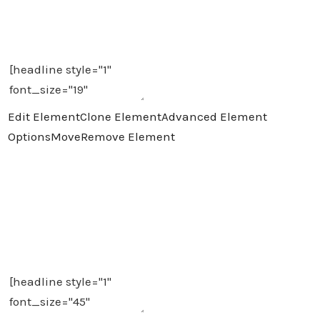
Claridad, comodidad y certeza jurídica
para obtener el registro de tu marca y
sin riesgos.
Edit Element
Clone Element
Advanced Element
Options
Move
Remove Element
INICIA HOY TU
TRÁMITE DE
REGISTRO DE
MARCA