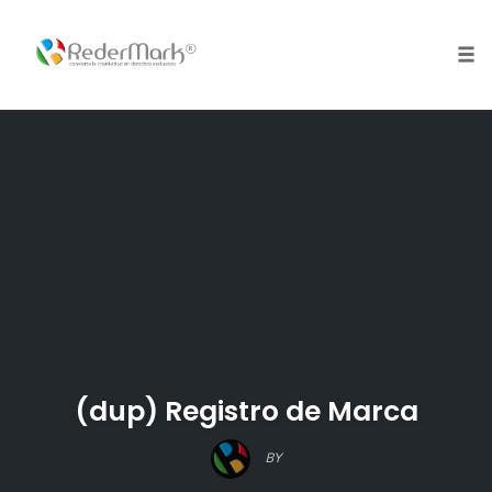
Skip
to
content
Tog
nav
(dup) Registro de Marca
BY