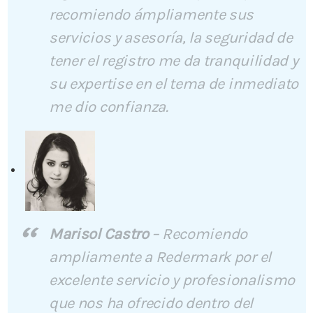
recomiendo ámpliamente sus
servicios y asesoría, la seguridad de
tener el registro me da tranquilidad y
su expertise en el tema de inmediato
me dio confianza.
Marisol Castro
–
Recomiendo
ampliamente a Redermark por el
excelente servicio y profesionalismo
que nos ha ofrecido dentro del