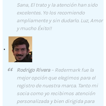
Sana, El trato y la atención han sido
excelentes. Yo los recomiendo
ampliamente y sin dudarlo. Luz, Amor
y mucho Éxito!!
Rodrigo Rivera
–
Redermark fue la
mejor opción que elegimos para el
registro de nuestra marca. Tanto mi
socia como yo recibimos atención
personalizada y bien dirigida para