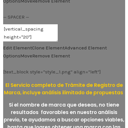
Options
Move
Remove Element
— SPACER —
Edit Element
Clone Element
Advanced Element
Options
Move
Remove Element
[text_block style=”style_1.png” align=”left”]
El Servicio completo de Trámite de Registro de
Marca, incluye análisis ilimitado de propuestas
Si el nombre de marca que deseas, no tiene
resultados favorables en nuestro análisis
previo, te ayudamos a buscar opciones viables,
hasta que logres obtener una marca con las