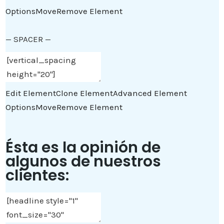
Options
Move
Remove Element
— SPACER —
Edit Element
Clone Element
Advanced Element
Options
Move
Remove Element
Ésta es la opinión de
algunos de nuestros
clientes: