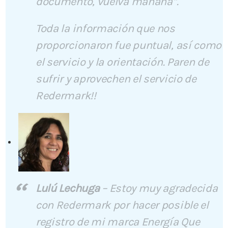
documento, vuelva mañana”.
Toda la información que nos
proporcionaron fue puntual, así como
el servicio y la orientación. Paren de
sufrir y aprovechen el servicio de
Redermark!!
Lulú Lechuga
–
Estoy muy agradecida
con Redermark por hacer posible el
registro de mi marca Energía Que