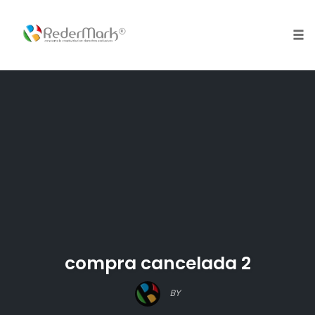
Skip
to
content
Tog
nav
compra cancelada 2
BY