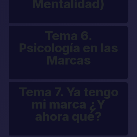
Mentalidad)
Tema 6.
Psicología en las
Marcas
Tema 7. Ya tengo
mi marca ¿Y
ahora qué?