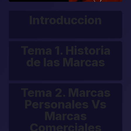
Introduccion
Tema 1. Historia
de las Marcas
Tema 2. Marcas
Personales Vs
Marcas
Comerciales