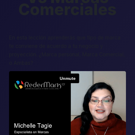
Comerciales
En esta lección aprenderás que tipo de marca
te conviene de acuerdo a tu negocio y
proyección. ¿Marca personal, Marca Comercial,
o Ambas?