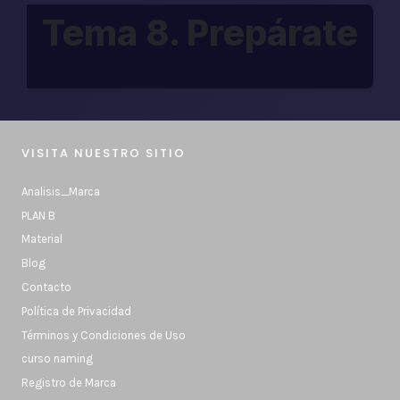
Tema 8. Prepárate
VISITA NUESTRO SITIO
Analisis_Marca
PLAN B
Material
Blog
Contacto
Política de Privacidad
Términos y Condiciones de Uso
curso naming
Registro de Marca