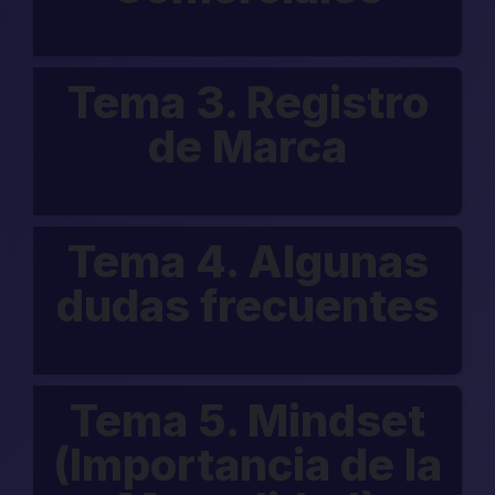
Tema 3. Registro
de Marca
Tema 4. Algunas
dudas frecuentes
Tema 5. Mindset
(Importancia de la